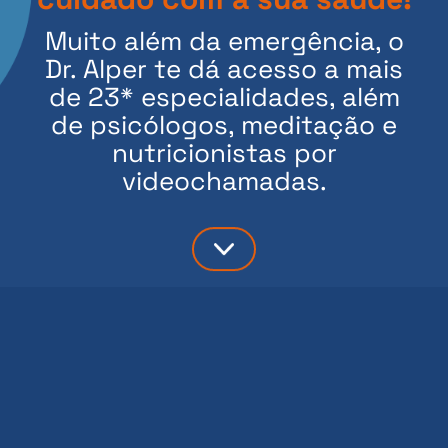
Muito além da emergência, o
Dr. Alper te dá acesso a mais
de 23* especialidades, além
de psicólogos, meditação e
nutricionistas por
videochamadas.
 é o Dr
.
Alper?